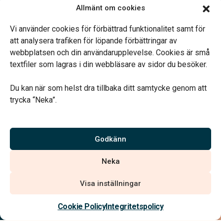
Öppettider:
Allmänt om cookies
Enligt tidsbokning.
Telefonjour dygnet runt.
Vi använder cookies för förbättrad funktionalitet samt för
att analysera trafiken för löpande förbättringar av
webbplatsen och din användarupplevelse. Cookies är små
textfiler som lagras i din webbläsare av sidor du besöker.
Du kan när som helst dra tillbaka ditt samtycke genom att
Vårt systerbolag Verahill hjälper dig med familjejuridiken –
trycka “Neka”.
genom hela livet.
Varmt välkommen.
Godkänn
Vi är auktoriserade av Sveriges Begravningsbyråers Förbund och
Neka
har högt ställda krav på utbildning, kvalitet, miljö och arbetsmiljö.
Visa inställningar
Kontakta oss
Cookie Policy
Integritetspolicy