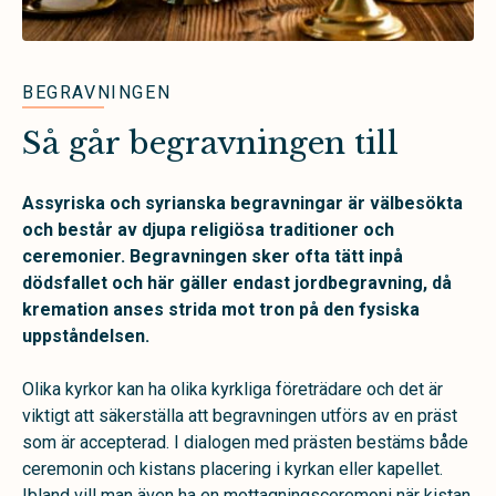
BEGRAVNINGEN
Så går begravningen till
Assyriska och syrianska begravningar är välbesökta
och består av djupa religiösa traditioner och
ceremonier. Begravningen sker ofta tätt inpå
dödsfallet och här gäller endast jordbegravning, då
kremation anses strida mot tron på den fysiska
uppståndelsen.
Olika kyrkor kan ha olika kyrkliga företrädare och det är
viktigt att säkerställa att begravningen utförs av en präst
som är accepterad. I dialogen med prästen bestäms både
ceremonin och kistans placering i kyrkan eller kapellet.
Ibland vill man även ha en mottagningsceremoni när kistan