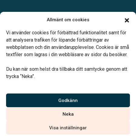
Öppettider:
Allmänt om cookies
Enligt tidsbokning.
Telefonjour dygnet runt.
Vi använder cookies för förbättrad funktionalitet samt för
att analysera trafiken för löpande förbättringar av
webbplatsen och din användarupplevelse. Cookies är små
textfiler som lagras i din webbläsare av sidor du besöker.
Du kan när som helst dra tillbaka ditt samtycke genom att
Vårt systerbolag Verahill hjälper dig med familjejuridiken –
trycka “Neka”.
genom hela livet.
Varmt välkommen.
Godkänn
Vi är auktoriserade av Sveriges Begravningsbyråers Förbund och
Neka
har högt ställda krav på utbildning, kvalitet, miljö och arbetsmiljö.
Visa inställningar