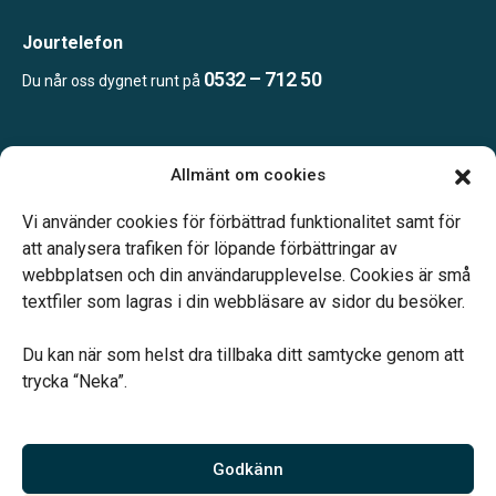
Jourtelefon
0532 – 712 50
Du når oss dygnet runt på
Öppettider:
Allmänt om cookies
Enligt tidsbokning.
Telefonjour dygnet runt.
Vi använder cookies för förbättrad funktionalitet samt för
att analysera trafiken för löpande förbättringar av
webbplatsen och din användarupplevelse. Cookies är små
textfiler som lagras i din webbläsare av sidor du besöker.
Du kan när som helst dra tillbaka ditt samtycke genom att
Vårt systerbolag Verahill hjälper dig med familjejuridiken –
trycka “Neka”.
genom hela livet.
Varmt välkommen.
Godkänn