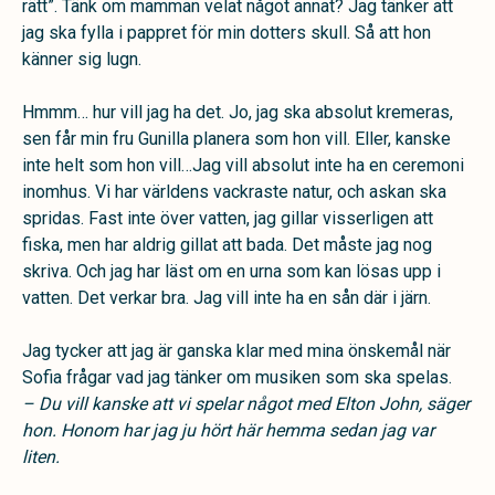
rätt”. Tänk om mamman velat något annat? Jag tänker att
jag ska fylla i pappret för min dotters skull. Så att hon
känner sig lugn.
Hmmm… hur vill jag ha det. Jo, jag ska absolut kremeras,
sen får min fru Gunilla planera som hon vill. Eller, kanske
inte helt som hon vill…Jag vill absolut inte ha en ceremoni
inomhus. Vi har världens vackraste natur, och askan ska
spridas. Fast inte över vatten, jag gillar visserligen att
fiska, men har aldrig gillat att bada. Det måste jag nog
skriva. Och jag har läst om en urna som kan lösas upp i
vatten. Det verkar bra. Jag vill inte ha en sån där i järn.
Jag tycker att jag är ganska klar med mina önskemål när
Sofia frågar vad jag tänker om musiken som ska spelas.
– Du vill kanske att vi spelar något med Elton John, säger
hon. Honom har jag ju hört här hemma sedan jag var
liten.