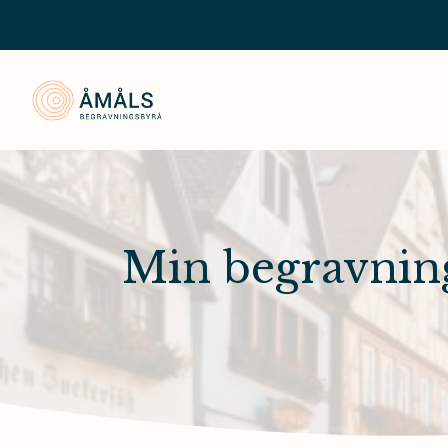
Åmåls Begravningsbyrå
Min begravnin