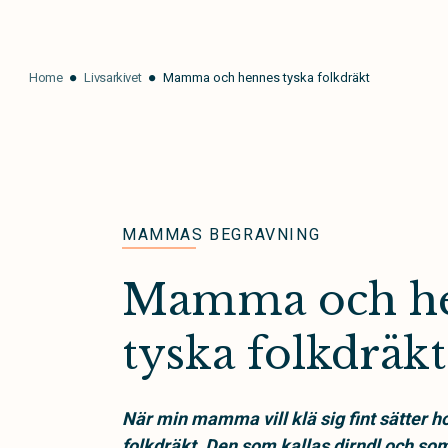
Home
Livsarkivet
Mamma och hennes tyska folkdräkt
MAMMAS BEGRAVNING
Mamma och h
tyska folkdräkt
När min mamma vill klä sig fint sätter ho
folkdräkt. Den som kallas dirndl och so