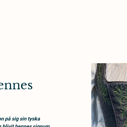
ennes
n på sig sin tyska
m blivit hennes signum.