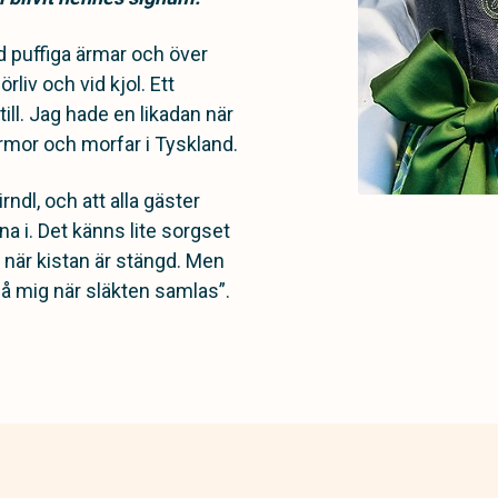
d puffiga ärmar och över
liv och vid kjol. Ett
ill. Jag hade en likadan när
ormor och morfar i Tyskland.
ndl, och att alla gäster
a i. Det känns lite sorgset
 när kistan är stängd. Men
 på mig när släkten samlas”.