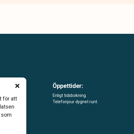
Öppettider:
m är
Enligt tidsbokning.
 för att
Telefonjour dygnet runt.
åde
platsen
r som