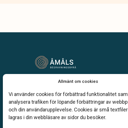
Vår begravningsbyrå är en del av Klarahill.
Allmänt om cookies
Klarahill består av kunniga lokala familjeföretag so
auktoriserade inom Sveriges begravningsbyråers
Vi använder cookies för förbättrad funktionalitet samt
förbund (SBF). Det personliga är centralt för oss, b
analysera trafiken för löpande förbättringar av webb
när det gäller bemötande och när vi utformar
och din användarupplevelse. Cookies är små textfile
skräddarsydda personliga begravningar.
lagras i din webbläsare av sidor du besöker.
0532 - 712 50