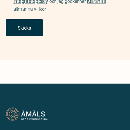
integritetspolicy
Klarahills
och jag godkänner
allmänna
villkor
Skicka