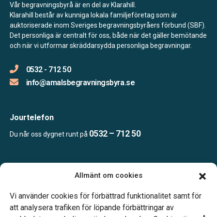
Vår begravningsbyrå är en del av Klarahill.
Klarahill består av kunniga lokala familjeföretag som är
auktoriserade inom Sveriges begravningsbyråers förbund (SBF).
Det personliga är centralt för oss, både när det gäller bemötande
och när vi utformar skräddarsydda personliga begravningar.
0532 - 712 50
info@amalsbegravningsbyra.se
Jourtelefon
0532 – 712 50
Du når oss dygnet runt på
Öppettider:
Allmänt om cookies
Enligt tidsbokning.
Telefonjour dygnet runt.
Vi använder cookies för förbättrad funktionalitet samt för
att analysera trafiken för löpande förbättringar av