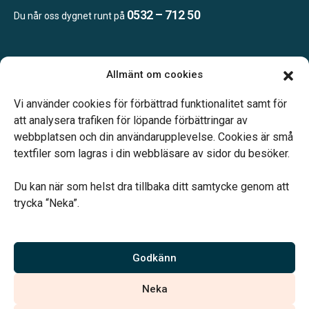
0532 – 712 50
Du når oss dygnet runt på
Öppettider:
Allmänt om cookies
Enligt tidsbokning.
Telefonjour dygnet runt.
Vi använder cookies för förbättrad funktionalitet samt för
att analysera trafiken för löpande förbättringar av
webbplatsen och din användarupplevelse. Cookies är små
textfiler som lagras i din webbläsare av sidor du besöker.
Du kan när som helst dra tillbaka ditt samtycke genom att
Vårt systerbolag Verahill hjälper dig med familjejuridiken –
trycka “Neka”.
genom hela livet.
Varmt välkommen.
Godkänn
Vi är auktoriserade av Sveriges Begravningsbyråers Förbund och
Neka
har högt ställda krav på utbildning, kvalitet, miljö och arbetsmiljö.