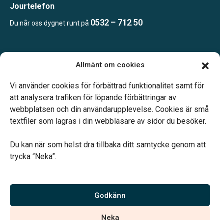
Jourtelefon
0532 – 712 50
Du når oss dygnet runt på
Öppettider:
Allmänt om cookies
Enligt tidsbokning.
Telefonjour dygnet runt.
Vi använder cookies för förbättrad funktionalitet samt för
att analysera trafiken för löpande förbättringar av
webbplatsen och din användarupplevelse. Cookies är små
textfiler som lagras i din webbläsare av sidor du besöker.
Du kan när som helst dra tillbaka ditt samtycke genom att
Vårt systerbolag Verahill hjälper dig med familjejuridiken –
trycka “Neka”.
genom hela livet.
Varmt välkommen.
Godkänn
Vi är auktoriserade av Sveriges Begravningsbyråers Förbund och
Neka
har högt ställda krav på utbildning, kvalitet, miljö och arbetsmiljö.