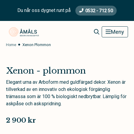
Du når oss dygnet runt på
0532 - 712 50
Åmåls Begravningsbyrå
Meny
Home
Xenon Plommon
Xenon - plommon
Elegant urna av Arboform med guldfärgad dekor. Xenon är
tillverkad av en innovativ och ekologisk förgänglig
trämassa som är 100 % biologiskt nedbrytbar. Lämplig för
askpåse och askspridning.
2 900 kr